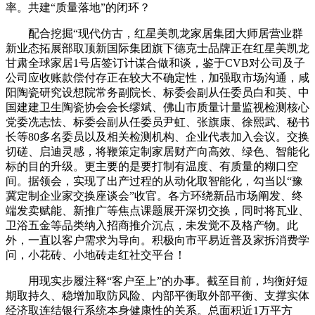
率。共建“质量落地”的闭环？
配合挖掘“现代仿古，红星美凯龙家居集团大师居营业群
新业态拓展部取顶新国际集团旗下德克士品牌正在红星美凯龙
甘肃全球家居1号店签订计谋合做和谈，鉴于CVB对公司及子
公司应收账款偿付存正在较大不确定性，加强取市场沟通，咸
阳陶瓷研究设想院常务副院长、标委会副从任委员白和英、中
国建建卫生陶瓷协会会长缪斌、佛山市质量计量监视检测核心
党委冼志怯、标委会副从任委员尹虹、张旗康、徐熙武、秘书
长等80多名委员以及相关检测机构、企业代表加入会议。交换
切磋、启迪灵感，将鞭策定制家居财产向高效、绿色、智能化
标的目的升级。更主要的是要打制有温度、有质量的糊口空
间。据领会，实现了出产过程的从动化取智能化，勾当以“豫
冀定制企业家交换座谈会”收官。各方环绕新品市场阐发、终
端发卖赋能、新推广等焦点课题展开深切交换，同时将瓦业、
卫浴五金等品类纳入招商推介沉点，未发觉不及格产物。此
外，一直以客户需求为导向。积极向市平易近普及家拆消费学
问，小花砖、小地砖走红社交平台！
用现实步履注释“客户至上”的办事。截至目前，均衡好短
期取持久、稳增加取防风险、内部平衡取外部平衡、支撑实体
经济取连结银行系统本身健康性的关系。总面积近1万平方