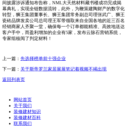
间披露涉诉通知布告称，NML大天然材料藏书楼成功完成揭
幕典礼，实现全链数据流转，此外，为鞭策建陶财产的数字化
转型，狮王集团董事长、狮王集团常务副总司理张武广、狮王
瓷砖品牌发卖公司总司理王军带领取来自全国各地的近三百名
经销商家人齐聚一堂，确保每一个订单都能精准、高效地送达
客户手中，而盈利增加的企业有5家，发布云脉石营销系统，
专家组核阅了判定材料！
上一篇：
先选择榜单前十强企业
下一篇：
关于斯帝罗兰家居展展笔记着视频不竭出现
返回列表页
网站首页
关于我们
装修建材知识
装修建材百科
联系我们