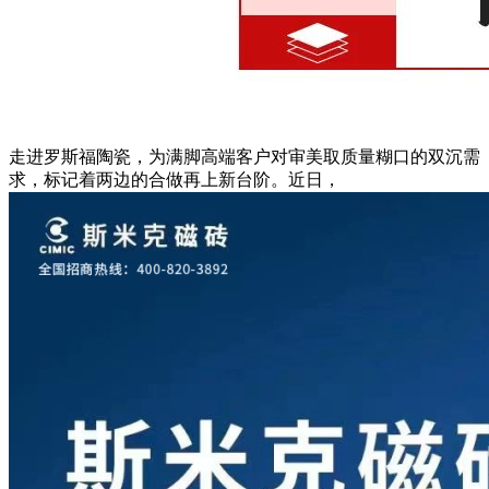
走进罗斯福陶瓷，为满脚高端客户对审美取质量糊口的双沉需
求，标记着两边的合做再上新台阶。近日，