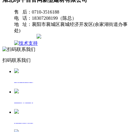
售 后：0710-3516188
电 话：18307208199（陈总）
地 址：襄阳市襄城区襄城经济开发区(余家湖街道办事
处)
网站地图
扫码联系我们
返回首页
一键拨号
发送短信