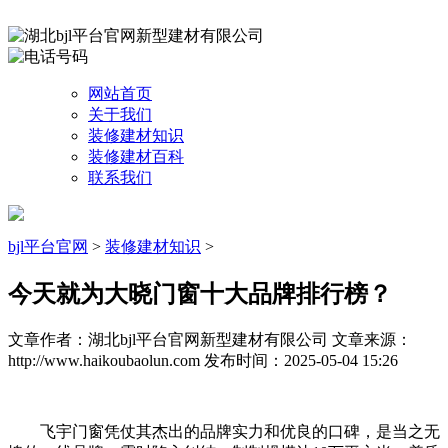
网站首页
关于我们
装修建材知识
装修建材百科
联系我们
bjl平台官网
>
装修建材知识
>
今天就为大晓门窗十大品牌排行榜？
文章作者：湖北bjl平台官网新型建材有限公司
文章来源：
http://www.haikoubaolun.com
发布时间：2025-05-04 15:26
飞宇门窗凭仗其杰出的品牌实力和优良的口碑，是当之无