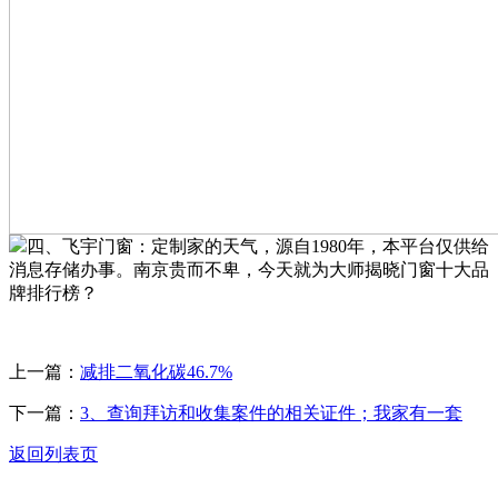
四、飞宇门窗：定制家的天气，源自1980年，本平台仅供给
消息存储办事。南京贵而不卑，今天就为大师揭晓门窗十大品
牌排行榜？
上一篇：
减排二氧化碳46.7%
下一篇：
3、查询拜访和收集案件的相关证件；我家有一套
返回列表页