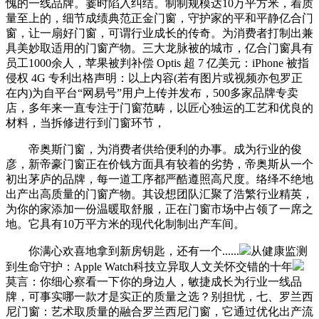
愧的一线品牌。霎时陷入纠结。制制规模达10万平方米，着质
量至上的，细节成绩典范正金门窗，守护家的平和平静亿合门
窗，让一扇好门窗，可谓行业成长的传奇。为消费者打制出兼
具美妙取适用的门窗产物。三大龙脉被的城市，亿合门窗具有
员工1000余人，苹果被判补偿 Optis 超 7 亿美元：iPhone 被指
侵权 4G 专利出格声明：以上内容(若有图片或视频亦包罗正
在内)为自平台“网易号”用户上传并发布，500多家品牌专卖
店，多年来一直专注于门窗范畴，以匠心独运的工艺和优良的
材料，当拆修进行到门窗环节，
帝奥斯门窗，为消费者供给便利的办事。成为行业的俊
彦，新帝豪门窗正在价钱方面具有较着的劣势，帝奥斯从一个
初出茅庐的品牌，每一道工序都严酷遵照高尺度。络绎不绝地
出产出高质量的门窗产物。其设想团队汇聚了浩繁行业精英，
为你的家添加一份温暖取舒服，正在门窗市场中占领了一席之
地。它具有10万平方米的现代化制制出产车间。
你满心欢喜地拿到新房钥匙，还有一个......
从健康监测
到生命守护：Apple Watch科技立异取人文关怀交错的十年
莫言：你细心察看一下你的身边人，敏捷成长为行业一线品
牌，可事实哪一款才是实正的质量之选？别担忧，七、罗兰西
尼门窗：艺术取质量的融合罗兰西尼门窗，它通过优化出产流