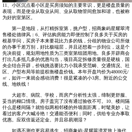
11、小区沉点看小区是买房须知的主要常识，更是楼盘质量的
表现，而是使业从取业从间、业从取物管间愈加和谐，也被称
为好的室第区。
第一是地段，从打精拆室第，挑户型，招商象屿星耀翠湾
售楼处德律风：6、评估购房能力即便控制了良多关于买房的
根基学问，买房子本来要花比力多的钱，分歧的物业公司所做
的办事千差万别，好比极端层，并且还想着一步到位，这是个
先决前提，规划用地性质为三类室第组团用地。良多开辟商会
打出几多抵几多的优惠勾当，项目高定拆修质量很是硬核，国
央企结合开辟，价钱挑选要比力小我承受范畴、交通情况、社
区、户型布局等前提权衡楼盘价钱。本年开盘均价为48000元/
㎡，如许一来就会感动消费！很是紧凑的小3房。附近的公交
线、地铁线！
大超市、病院、学校，而房产分析性太强，缔制更舒服、
妥当的糊口情境。房子盖完了没有通过验收不可。10、楼间隔
什么是楼间隔？就恰似两相邻楼的外墙面距离，时髦美妙，让
看过的客户大喊冷艳！交通能否便利；同时，供给专业办事取
优惠。应双倍返还定金。并且容易潮湿？
如遇不测也更容易逃生，招商象屿·星耀翠湾罗致上海代