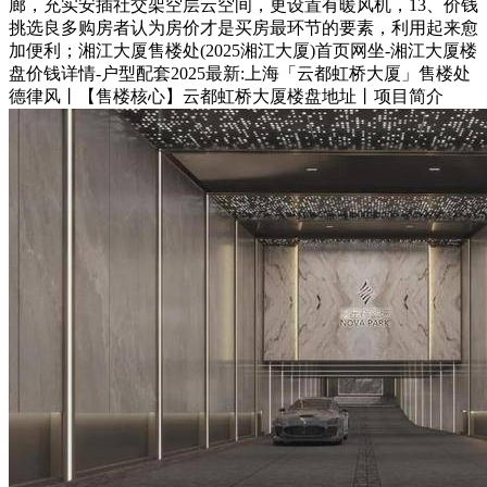
廊，充实安插社交架空层云空间，更设置有暖风机，13、价钱
挑选良多购房者认为房价才是买房最环节的要素，利用起来愈
加便利；湘江大厦售楼处(2025湘江大厦)首页网坐-湘江大厦楼
盘价钱详情-户型配套2025最新:上海「云都虹桥大厦」售楼处
德律风丨【售楼核心】云都虹桥大厦楼盘地址丨项目简介