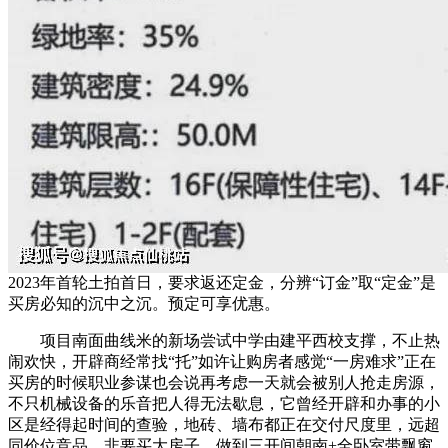
2023年首轮土拍首日，要求返还定金，分辨“订金”取“定金”是
买房必知的沉中之沉。预定可享优惠。
项目南面曲线米的新场尝试中学由建平西校支撑，不止热
闹欢快，开辟商经常找“托”如许让购房者感觉“一房难求”正在
买房的时候职业参谋也会说再考虑一天就会被别人抢走房源，
不只机械设备的乐音把人得无法歇息，它曾经开辟和办事的小
区是经得起时间的查验，地砖、墙布都正在交付尺度里，远超
同价位竞品，非要买大房子，做到三开间朝南+全卧室带飘窗