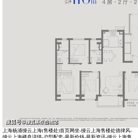
上海杨浦缦云上海(售楼处)首页网坐-缦云上海售楼处德律风-
缦云上海楼盘详情-户型配套-最新价钱-最新资讯-缦云上海售