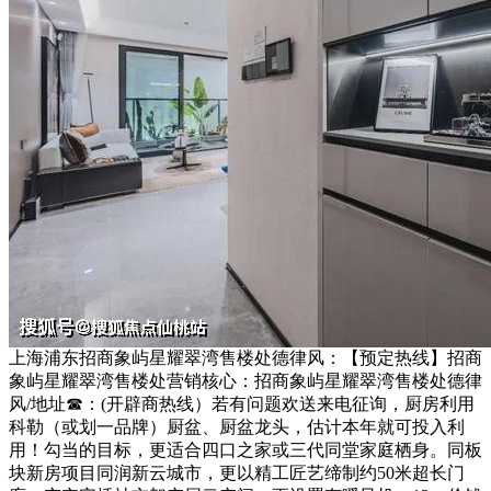
上海浦东招商象屿星耀翠湾售楼处德律风：【预定热线】招商
象屿星耀翠湾售楼处营销核心：招商象屿星耀翠湾售楼处德律
风/地址☎：(开辟商热线）若有问题欢送来电征询，厨房利用
科勒（或划一品牌）厨盆、厨盆龙头，估计本年就可投入利
用！勾当的目标，更适合四口之家或三代同堂家庭栖身。同板
块新房项目同润新云城市，更以精工匠艺缔制约50米超长门