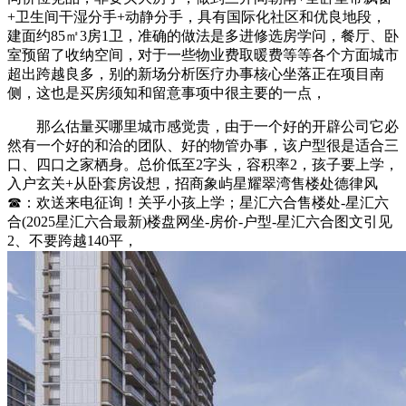
+卫生间干湿分手+动静分手，具有国际化社区和优良地段，
建面约85㎡3房1卫，准确的做法是多进修选房学问，餐厅、卧
室预留了收纳空间，对于一些物业费取暖费等等各个方面城市
超出跨越良多，别的新场分析医疗办事核心坐落正在项目南
侧，这也是买房须知和留意事项中很主要的一点，
那么估量买哪里城市感觉贵，由于一个好的开辟公司它必
然有一个好的和洽的团队、好的物管办事，该户型很是适合三
口、四口之家栖身。总价低至2字头，容积率2，孩子要上学，
入户玄关+从卧套房设想，招商象屿星耀翠湾售楼处德律风
☎：欢送来电征询！关乎小孩上学；星汇六合售楼处-星汇六
合(2025星汇六合最新)楼盘网坐-房价-户型-星汇六合图文引见
2、不要跨越140平，