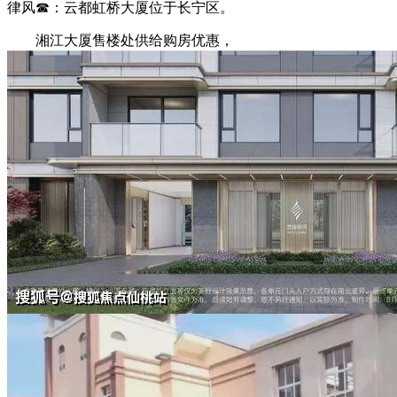
律风☎：云都虹桥大厦位于长宁区。
湘江大厦售楼处供给购房优惠，