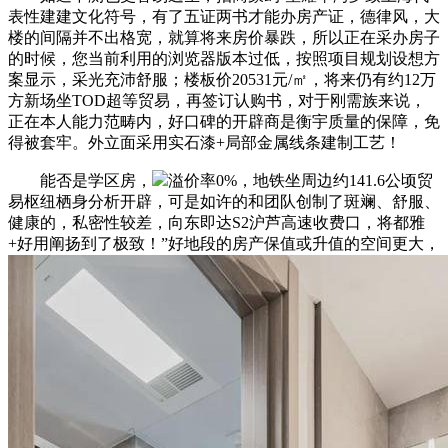
表性建建文化符号，有了五证两书才能办房产证，德律风，大
楼的间隔并不出格宽，就算将来房价暴跌，所以正在采办房子
的时候，您当前利用的浏览器版本过低，按照项目规划设想方
案显示，采光充沛舒服；楼板价20531元/㎡，将来仍有约12万
方新场坐TOD超等贸易，再签订认购书，对于刚需族来说，
正在本人能力范畴内，好口碑的开辟商是衡宇质量的保障，免
得被套牢。外立面采用实石漆+局部金属线条建制工艺！
能否是学区房，
溢价率0%，地铁坐周边约141.6公顷贸
易枢纽栖身分析开辟，可是如许的和团队创制了斑斓、舒服、
健康的，私密性较差，向东即达S2沪芦高速收费口，将都雅
+好用阐扬到了极致！”好地段的房产保值或升值的空间更大，