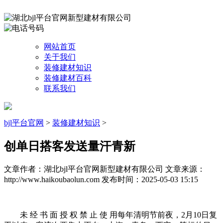
网站首页
关于我们
装修建材知识
装修建材百科
联系我们
bjl平台官网
>
装修建材知识
>
创单日搭客发送量汗青新
文章作者：湖北bjl平台官网新型建材有限公司
文章来源：
http://www.haikoubaolun.com
发布时间：2025-05-03 15:15
未 经 书 面 授 权 禁 止 使 用每年清明节前夜，2月10日复