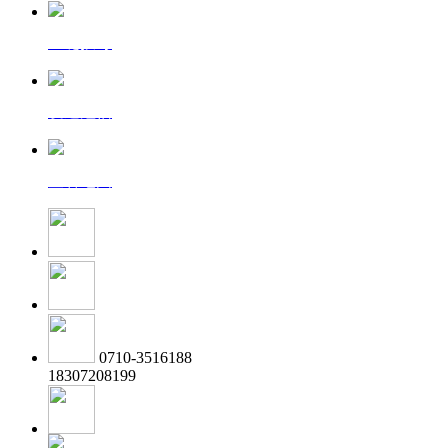
一键拨号
发送短信
查看地图
0710-3516188
18307208199