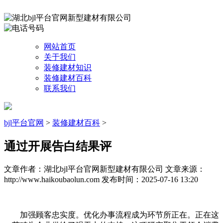
网站首页
关于我们
装修建材知识
装修建材百科
联系我们
bjl平台官网
>
装修建材百科
>
通过开展告白结果评
文章作者：湖北bjl平台官网新型建材有限公司
文章来源：
http://www.haikoubaolun.com
发布时间：2025-07-16 13:20
加强顾客忠实度。优化办事流程成为环节所正在。正在这