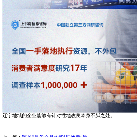
辽宁地域的企业能够有针对性地改良本身不脚之处。