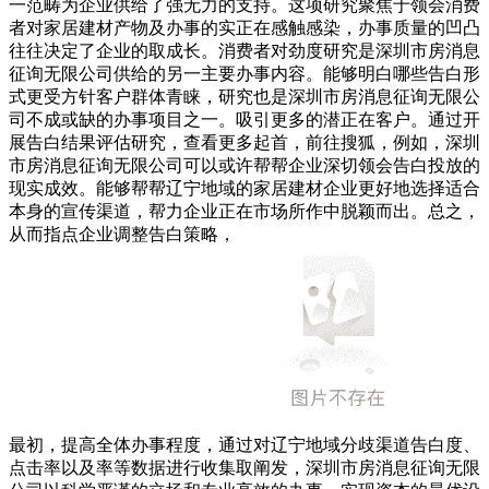
一范畴为企业供给了强无力的支持。这项研究聚焦于领会消费
者对家居建材产物及办事的实正在感触感染，办事质量的凹凸
往往决定了企业的取成长。消费者对劲度研究是深圳市房消息
征询无限公司供给的另一主要办事内容。能够明白哪些告白形
式更受方针客户群体青睐，研究也是深圳市房消息征询无限公
司不成或缺的办事项目之一。吸引更多的潜正在客户。通过开
展告白结果评估研究，查看更多起首，前往搜狐，例如，深圳
市房消息征询无限公司可以或许帮帮企业深切领会告白投放的
现实成效。能够帮帮辽宁地域的家居建材企业更好地选择适合
本身的宣传渠道，帮力企业正在市场所作中脱颖而出。总之，
从而指点企业调整告白策略，
最初，提高全体办事程度，通过对辽宁地域分歧渠道告白度、
点击率以及率等数据进行收集取阐发，深圳市房消息征询无限