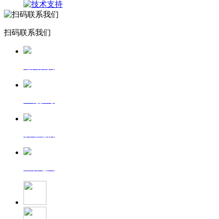
扫码联系我们
返回首页
一键拨号
发送短信
查看地图