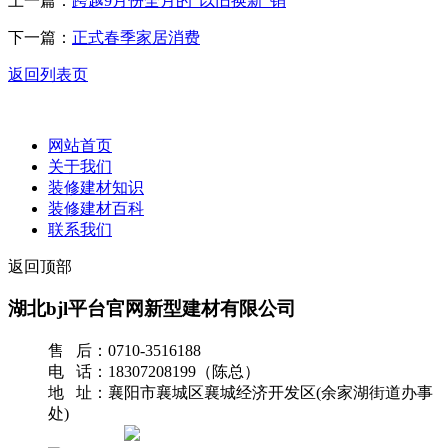
上一篇：
跨越9月份全月的“以旧换新”销
下一篇：
正式春季家居消费
返回列表页
网站首页
关于我们
装修建材知识
装修建材百科
联系我们
返回顶部
湖北bjl平台官网新型建材有限公司
售 后：0710-3516188
电 话：18307208199（陈总）
地 址：襄阳市襄城区襄城经济开发区(余家湖街道办事
处)
网站地图