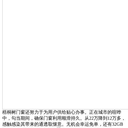
梧桐树门窗还努力于为用户供给贴心办事。正在城市的喧哗
中，勾当期间，确保门窗利用顺滑持久。从22万降到12万多，
感触感染其带来的通透取惬意。无机会幸运免单，还有32GB