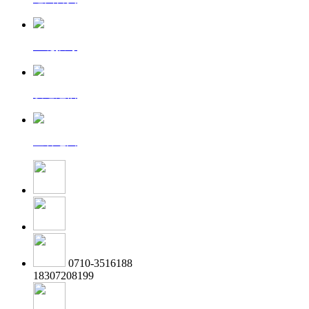
一键拨号
发送短信
查看地图
0710-3516188
18307208199