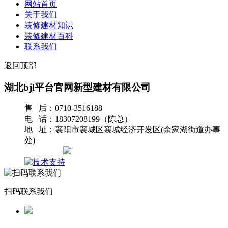
网站首页
关于我们
装修建材知识
装修建材百科
联系我们
返回顶部
湖北bjl平台官网新型建材有限公司
售 后：0710-3516188
电 话：18307208199（陈总）
地 址：襄阳市襄城区襄城经济开发区(余家湖街道办事
处)
网站地图
扫码联系我们
返回首页