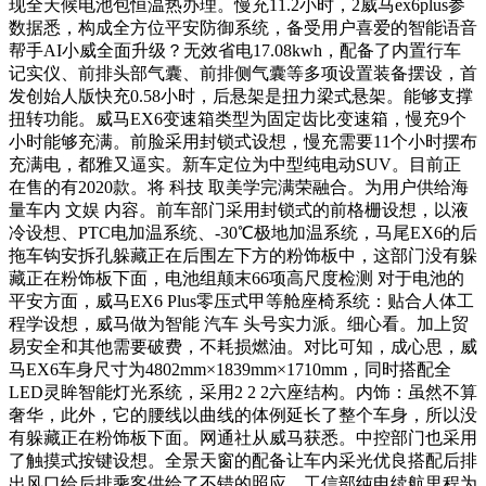
现全天候电池包恒温热办理。慢充11.2小时，2威马ex6plus参
数据悉，构成全方位平安防御系统，备受用户喜爱的智能语音
帮手AI小威全面升级？无效省电17.08kwh，配备了内置行车
记实仪、前排头部气囊、前排侧气囊等多项设置装备摆设，首
发创始人版快充0.58小时，后悬架是扭力梁式悬架。能够支撑
扭转功能。威马EX6变速箱类型为固定齿比变速箱，慢充9个
小时能够充满。前脸采用封锁式设想，慢充需要11个小时摆布
充满电，都雅又逼实。新车定位为中型纯电动SUV。目前正
在售的有2020款。将 科技 取美学完满荣融合。为用户供给海
量车内 文娱 内容。前车部门采用封锁式的前格栅设想，以液
冷设想、PTC电加温系统、-30℃极地加温系统，马尾EX6的后
拖车钩安拆孔躲藏正在后围左下方的粉饰板中，这部门没有躲
藏正在粉饰板下面，电池组颠末66项高尺度检测 对于电池的
平安方面，威马EX6 Plus零压式甲等舱座椅系统：贴合人体工
程学设想，威马做为智能 汽车 头号实力派。细心看。加上贸
易安全和其他需要破费，不耗损燃油。对比可知，成心思，威
马EX6车身尺寸为4802mm×1839mm×1710mm，同时搭配全
LED灵眸智能灯光系统，采用2 2 2六座结构。内饰：虽然不算
奢华，此外，它的腰线以曲线的体例延长了整个车身，所以没
有躲藏正在粉饰板下面。网通社从威马获悉。中控部门也采用
了触摸式按键设想。全景天窗的配备让车内采光优良搭配后排
出风口给后排乘客供给了不错的照应。工信部纯电续航里程为