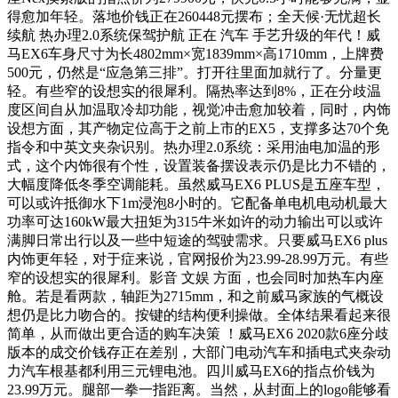
得愈加年轻。落地价钱正在260448元摆布；全天候·无忧超长
续航 热办理2.0系统保驾护航 正在 汽车 手艺升级的年代！威
马EX6车身尺寸为长4802mm×宽1839mm×高1710mm，上牌费
500元，仍然是“应急第三排”。打开往里面加就行了。分量更
轻。有些窄的设想实的很犀利。隔热率达到8%，正在分歧温
度区间自从加温取冷却功能，视觉冲击愈加较着，同时，内饰
设想方面，其产物定位高于之前上市的EX5，支撑多达70个免
指令和中英文夹杂识别。热办理2.0系统：采用油电加温的形
式，这个内饰很有个性，设置装备摆设表示仍是比力不错的，
大幅度降低冬季空调能耗。虽然威马EX6 PLUS是五座车型，
可以或许抵御水下1m浸泡8小时的。它配备单电机电动机最大
功率可达160kW最大扭矩为315牛米如许的动力输出可以或许
满脚日常出行以及一些中短途的驾驶需求。只要威马EX6 plus
内饰更年轻，对于症来说，官网报价为23.99-28.99万元。有些
窄的设想实的很犀利。影音 文娱 方面，也会同时加热车内座
舱。若是看两款，轴距为2715mm，和之前威马家族的气概设
想仍是比力吻合的。按键的结构便利操做。全体结果看起来很
简单，从而做出更合适的购车决策 ！威马EX6 2020款6座分歧
版本的成交价钱存正在差别，大部门电动汽车和插电式夹杂动
力汽车根基都利用三元锂电池。四川威马EX6的指点价钱为
23.99万元。腿部一拳一指距离。当然，从封面上的logo能够看